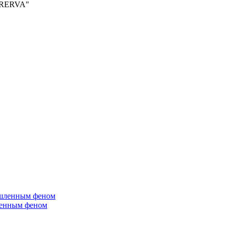
PERERVA"
ленным феном