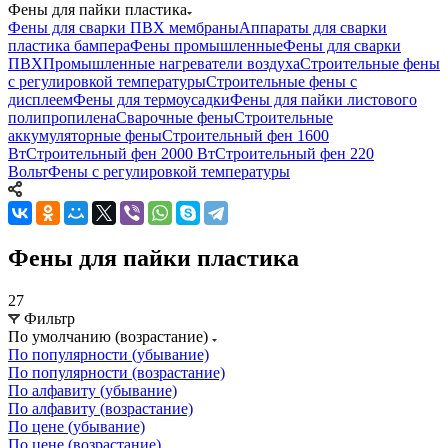
Фены для пайки пластика
Фены для сварки ПВХ мембраны
Аппараты для сварки
пластика бампера
Фены промышленные
Фены для сварки
ПВХ
Промышленные нагреватели воздуха
Строительные фены
с регулировкой температуры
Строительные фены с
дисплеем
Фены для термоусадки
Фены для пайки листового
полипропилена
Сварочные фены
Строительные
аккумуляторные фены
Строительный фен 1600
Вт
Строительный фен 2000 Вт
Строительный фен 220
Вольт
Фены с регулировкой температуры
Фены для пайки пластика
27
Фильтр
По умолчанию (возрастание)
По популярности (убывание)
По популярности (возрастание)
По алфавиту (убывание)
По алфавиту (возрастание)
По цене (убывание)
По цене (возрастание)