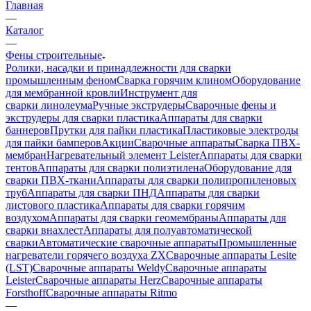
Главная
—
Каталог
—
Фены строительные
Ролики, насадки и принадлежности для сварки
промышленным феном
Сварка горячим клином
Оборудование
для мембранной кровли
Инструмент для
сварки линолеума
Ручные экструдеры
Сварочные фены и
экструдеры для сварки пластика
Аппараты для сварки
баннеров
Прутки для пайки пластика
Пластиковые электроды
для пайки бамперов
Акции
Сварочные аппараты
Сварка ПВХ-
мембран
Нагревательный элемент Leister
Аппараты для сварки
тентов
Аппараты для сварки полиэтилена
Оборудование для
сварки ПВХ-ткани
Аппараты для сварки полипропиленовых
труб
Аппараты для сварки ПНД
Аппараты для сварки
листового пластика
Аппараты для сварки горячим
воздухом
Аппараты для сварки геомембраны
Аппараты для
сварки внахлест
Аппараты для полуавтоматической
сварки
Автоматические сварочные аппараты
Промышленные
нагреватели горячего воздуха ZX
Сварочные аппараты Lesite
(LST)
Сварочные аппараты Weldy
Сварочные аппараты
Leister
Сварочные аппараты Herz
Сварочные аппараты
Forsthoff
Сварочные аппараты Ritmo
—