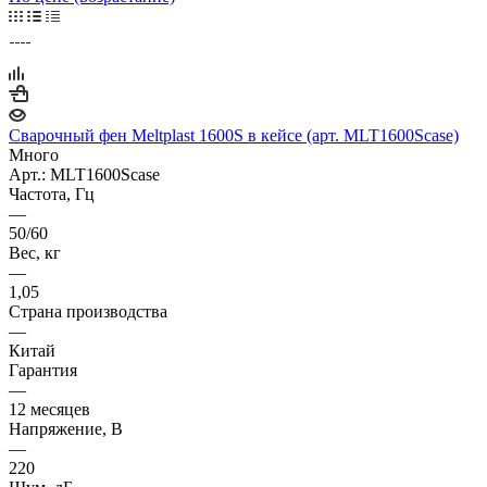
Сварочный фен Meltplast 1600S в кейсе (арт. MLT1600Scase)
Много
Арт.: MLT1600Scase
Частота, Гц
—
50/60
Вес, кг
—
1,05
Страна производства
—
Китай
Гарантия
—
12 месяцев
Напряжение, В
—
220