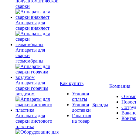
полуавтоматической
сварки
Аппараты для
сварки внахлест
Аппараты для
сварки
геомембраны
Аппараты для
Как купить
Компания
сварки горячим
воздухом
Условия
О ком
оплаты
Новос
Условия
Бренды
Сотру
доставки
Вакан
Аппараты для
Гарантия
Конта
сварки листового
на товар
пластика