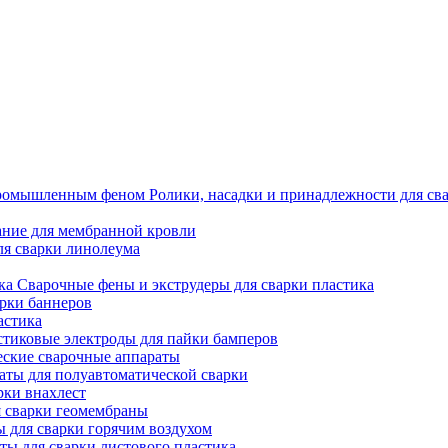
Ролики, насадки и принадлежности для 
ние для мембранной кровли
ля сварки линолеума
Сварочные фены и экструдеры для сварки пластика
рки баннеров
астика
тиковые электроды для пайки бамперов
ские сварочные аппараты
аты для полуавтоматической сварки
рки внахлест
 сварки геомембраны
 для сварки горячим воздухом
ты для сварки листового пластика