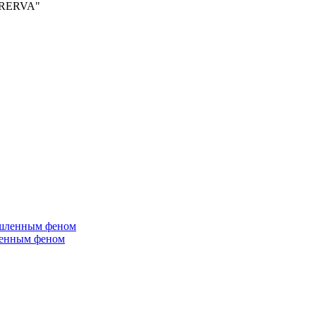
PERERVA"
ленным феном