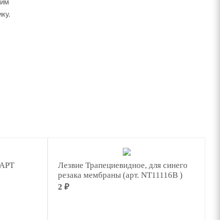
ким
ку.
АРТ
Лезвие Трапециевидное, для синего
резака мембраны (арт. NT11116B )
2 ₽