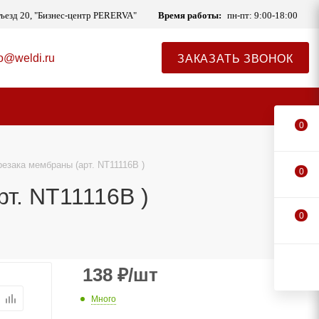
одъезд 20, "Бизнес-центр PERERVA"
Время работы:
пн-пт: 9:00-18:00
fo@weldi.ru
ЗАКАЗАТЬ ЗВОНОК
0
резака мембраны (арт. NT11116B )
0
т. NT11116B )
0
138
₽
/шт
Много