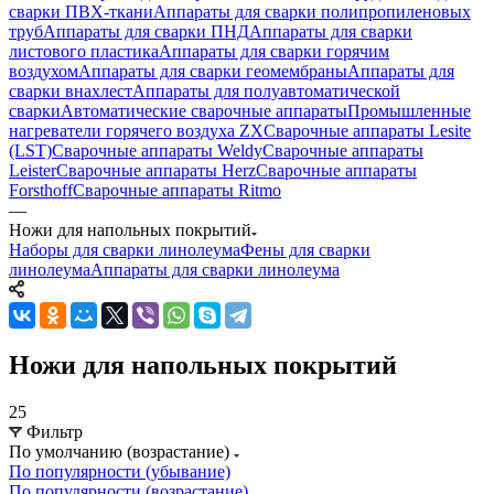
сварки ПВХ-ткани
Аппараты для сварки полипропиленовых
труб
Аппараты для сварки ПНД
Аппараты для сварки
листового пластика
Аппараты для сварки горячим
воздухом
Аппараты для сварки геомембраны
Аппараты для
сварки внахлест
Аппараты для полуавтоматической
сварки
Автоматические сварочные аппараты
Промышленные
нагреватели горячего воздуха ZX
Сварочные аппараты Lesite
(LST)
Сварочные аппараты Weldy
Сварочные аппараты
Leister
Сварочные аппараты Herz
Сварочные аппараты
Forsthoff
Сварочные аппараты Ritmo
—
Ножи для напольных покрытий
Наборы для сварки линолеума
Фены для сварки
линолеума
Аппараты для сварки линолеума
Ножи для напольных покрытий
25
Фильтр
По умолчанию (возрастание)
По популярности (убывание)
По популярности (возрастание)