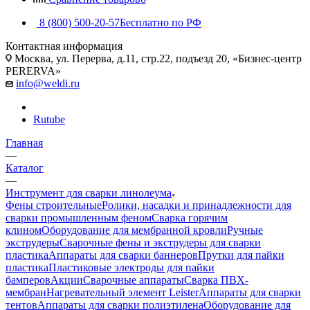
8 (800) 500-20-57
Бесплатно по РФ
Контактная информация
Москва, ул. Перерва, д.11, стр.22, подъезд 20, «Бизнес-центр
PERERVA»
info@weldi.ru
Rutube
Главная
—
Каталог
—
Инструмент для сварки линолеума
Фены строительные
Ролики, насадки и принадлежности для
сварки промышленным феном
Сварка горячим
клином
Оборудование для мембранной кровли
Ручные
экструдеры
Сварочные фены и экструдеры для сварки
пластика
Аппараты для сварки баннеров
Прутки для пайки
пластика
Пластиковые электроды для пайки
бамперов
Акции
Сварочные аппараты
Сварка ПВХ-
мембран
Нагревательный элемент Leister
Аппараты для сварки
тентов
Аппараты для сварки полиэтилена
Оборудование для