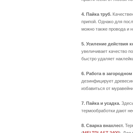
4. Пайка труб.
Качествен
припой. Однако для посл
можно также провода и н
5. Усиление действия к
увеличивает качество п
быстро удаляет наклейки
6. Работа в загородном
дезинфицирует древесину
избавиться от муравейни
7. Пайка и усадка.
Здесь
термообработки дают не
8. Сварка внахлест.
Терм
(
MELTPLAST-3400
). Для