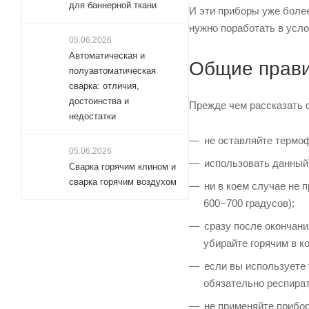
для баннерной ткани
И эти приборы уже боле
нужно поработать в усло
05.06.2026
Автоматическая и
Общие прави
полуавтоматическая
сварка: отличия,
достоинства и
Прежде чем рассказать 
недостатки
не оставляйте термо
05.06.2026
использовать данный
Сварка горячим клином и
сварка горячим воздухом
ни в коем случае не 
600−700 градусов);
сразу после окончани
убирайте горячим в ко
если вы используете 
обязательно респират
не применяйте прибор