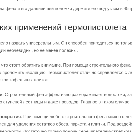
ва фена и его дальнейшей поломки держите его под углом в 45 
ских применений термопистолета
ло назвать универсальным. Он способен пригодиться не только
ии неочевидны, но не менее полезны.
а что стоит обратить внимание. При помощи строительного фен
ак проложить изоляцию. Термопистолет отлично справляется с л
ыков кафельных плиток.
и.
Строительный фен эффективно размораживает водостоки, зам
со ступеней лестницы и даже проводов. Главное в таком случае
 покрытия.
При помощи любого строительного фена можно с легк
лен для удаления остатков обоев, паркета и плитки. Под воздей
оверхности. Достаточно только помочь себе шпателем-скребком.