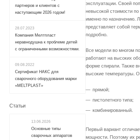
эксплуатации. Своей поп
партнеров и клиентов с
невысокой стоимости по
наступающим 2026 годом!
именно по назначению. 
представляет собой тер
28.07.2023
подробно.
Компания Мелтпласт
неравнодушна к проблеме детей
с ограниченными возможностями.
Все модели во многом по
работают на высоких обо
09.08.2022
форме спирали. Также вн
Сертификат НАКС для
высокие температуры. О
сварочного оборудования марки
«MELTPLAST»
прямой;
пистолетного типа;
Статьи
комбинированный.
13.06.2026
Основные типы
Первый вариант отличае
сварочных аппаратов
мощности. Поэтому их р