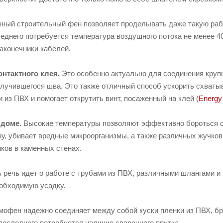
ный строительный фен позволяет проделывать даже такую раб
еднего потребуется температура воздушного потока не менее 40
аконечники кабелей.
онтактного клея.
Это особенно актуально для соединения круп
олучившегося шва. Это также отличный способ ускорить схват
 из ПВХ и помогает открутить винт, посаженный на клей (
Energy
 доме.
Высокие температуры позволяют эффективно бороться 
, убивает вредные микроорганизмы, а также различных жучков,
ков в каменных стенах.
 речь идет о работе с трубами из ПВХ, различными шлангами и
обходимую усадку.
офен надежно соединяет между собой куски пленки из ПВХ, бре
 последнего потребуется наличие сварочного прутка.