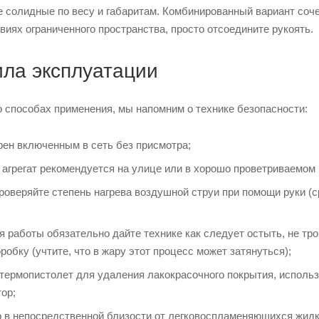
е солидные по весу и габаритам. Комбинированный вариант соче
виях ограниченного пространства, просто отсоедините рукоять.
ла эксплуатации
о способах применения, мы напомним о технике безопасности:
фен включенным в сеть без присмотра;
 агрегат рекомендуется на улице или в хорошо проветриваемом
проверяйте степень нагрева воздушной струи при помощи руки 
я работы обязательно дайте технике как следует остыть, не тр
робку (учтите, что в жару этот процесс может затянуться);
термопистолет для удаления лакокрасочного покрытия, использу
ор;
 в непосредственной близости от легковоспламеняющихся жидко