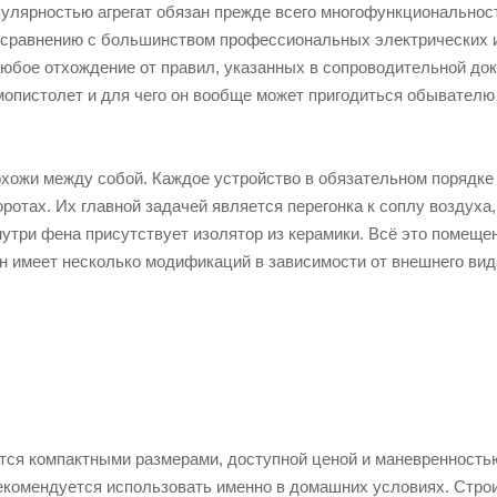
улярностью агрегат обязан прежде всего многофункциональност
 сравнению с большинством профессиональных электрических и
Любое отхождение от правил, указанных в сопроводительной до
мопистолет и для чего он вообще может пригодиться обывателю
хожи между собой. Каждое устройство в обязательном порядке 
ротах. Их главной задачей является перегонка к соплу воздух
утри фена присутствует изолятор из керамики. Всё это помеще
н имеет несколько модификаций в зависимости от внешнего вид
тся компактными размерами, доступной ценой и маневренностью
екомендуется использовать именно в домашних условиях. Строи