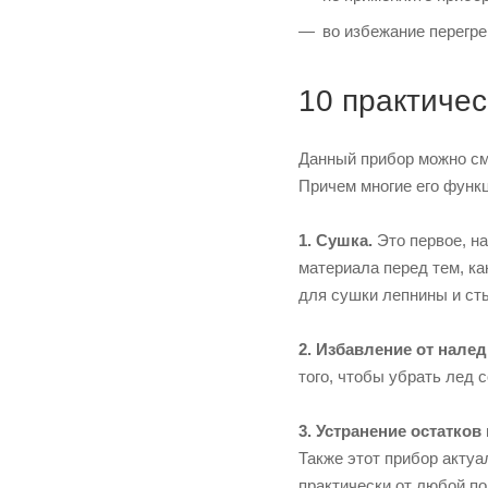
во избежание перегре
10 практиче
Данный прибор можно сме
Причем многие его функц
1. Сушка.
Это первое, н
материала перед тем, к
для сушки лепнины и ст
2.
Избавление от налед
того, чтобы убрать лед 
3. Устранение остатков
Также этот прибор актуа
практически от любой п