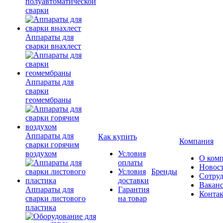
полуавтоматической
сварки
Аппараты для
сварки внахлест
Аппараты для
сварки
геомембраны
Аппараты для
Как купить
Компания
сварки горячим
воздухом
Условия
О ком
оплаты
Новос
Условия
Бренды
Сотру
доставки
Вакан
Аппараты для
Гарантия
Конта
сварки листового
на товар
пластика