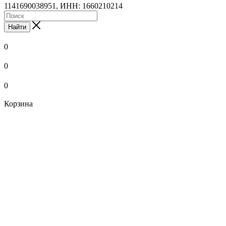
1141690038951, ИНН: 1660210214
Найти
0
0
0
Корзина