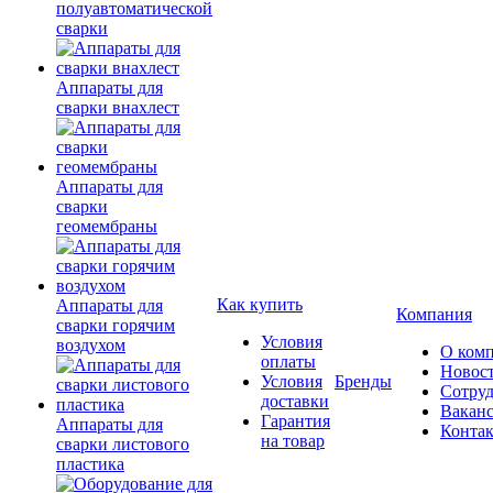
полуавтоматической
сварки
Аппараты для
сварки внахлест
Аппараты для
сварки
геомембраны
Как купить
Аппараты для
Компания
сварки горячим
Условия
воздухом
О ком
оплаты
Новос
Условия
Бренды
Сотру
доставки
Вакан
Гарантия
Аппараты для
Конта
на товар
сварки листового
пластика