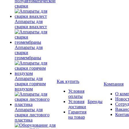
полуавтоматической
сварки
Аппараты для
сварки внахлест
Аппараты для
сварки
геомембраны
Аппараты для
Как купить
сварки горячим
Компания
воздухом
Условия
О ком
оплаты
Новос
Условия
Бренды
Сотру
доставки
Вакан
Аппараты для
Гарантия
Конта
сварки листового
на товар
пластика