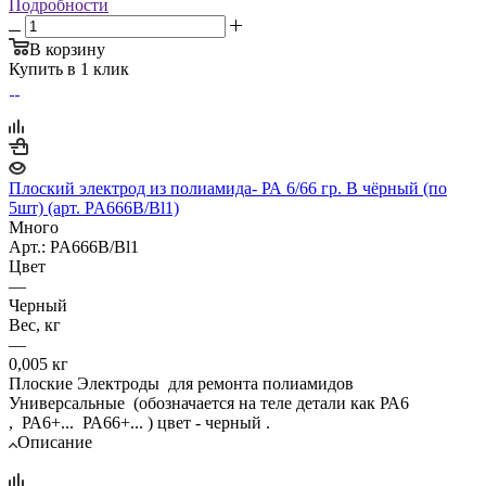
Подробности
В корзину
Купить в 1 клик
Плоский электрод из полиамида- РА 6/66 гр. В чёрный (по
5шт) (арт. PA666B/Bl1)
Много
Арт.: PA666B/Bl1
Цвет
—
Черный
Вес, кг
—
0,005 кг
Плоские Электроды для ремонта полиамидов
Универсальные (обозначается на теле детали как РА6
, РА6+... РА66+... ) цвет - черный .
Описание