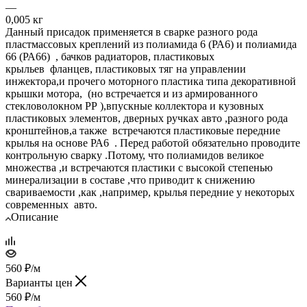
—
0,005 кг
Данный присадок применяется в сварке разного рода
пластмассовых креплений из полиамида 6 (РА6) и полиамида
66 (РА66) , бачков радиаторов, пластиковых
крыльев фланцев, пластиковых тяг на управлении
инжектора,и прочего моторного пластика типа декоративной
крышки мотора, (но встречается и из армированного
стекловолокном РР ),впускные коллектора и кузовных
пластиковых элементов, дверных ручках авто ,разного рода
кронштейнов,а также встречаются пластиковые передние
крылья на основе РА6 . Перед работой обязательно проводите
контрольную сварку .Потому, что полиамидов великое
множества ,и встречаются пластики с высокой степенью
минерализации в составе ,что приводит к снижению
свариваемости ,как ,например, крылья передние у некоторых
современных авто.
Описание
560
₽
/м
Варианты цен
560
₽
/м