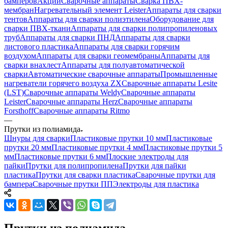
бамперов
Акции
Сварочные аппараты
Сварка ПВХ-
мембран
Нагревательный элемент Leister
Аппараты для сварки
тентов
Аппараты для сварки полиэтилена
Оборудование для
сварки ПВХ-ткани
Аппараты для сварки полипропиленовых
труб
Аппараты для сварки ПНД
Аппараты для сварки
листового пластика
Аппараты для сварки горячим
воздухом
Аппараты для сварки геомембраны
Аппараты для
сварки внахлест
Аппараты для полуавтоматической
сварки
Автоматические сварочные аппараты
Промышленные
нагреватели горячего воздуха ZX
Сварочные аппараты Lesite
(LST)
Сварочные аппараты Weldy
Сварочные аппараты
Leister
Сварочные аппараты Herz
Сварочные аппараты
Forsthoff
Сварочные аппараты Ritmo
—
Прутки из полиамида
Шнуры для сварки
Пластиковые прутки 10 мм
Пластиковые
прутки 20 мм
Пластиковые прутки 4 мм
Пластиковые прутки 5
мм
Пластиковые прутки 6 мм
Плоские электроды для
пайки
Прутки для полипропилена
Прутки для пайки
пластика
Прутки для сварки пластика
Сварочные прутки для
бампера
Сварочные прутки ПП
Электроды для пластика
Прутки из полиамида